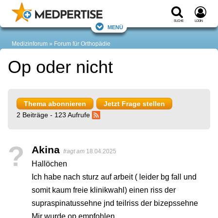
Suche
Login
Menü
Medizinforum
Forum für Orthopädie
Op oder nicht
Thema abonnieren
Jetzt Frage stellen
2 Beiträge - 123 Aufrufe
?
Akina
fragt am
18.04.2025
Hallöchen
Ich habe nach sturz auf arbeit ( leider bg fall und
somit kaum freie klinikwahl) einen riss der
supraspinatussehne jnd teilriss der bizepssehne
Mir wurde op empfohlen