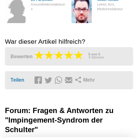
Gesundheitsredakteuri
Lektor, Arzt,
n
Medizinredakteur
War dieser Artikel hilfreich?
5
von
5
Bewerten
4
Stimmen
Teilen
Mehr
Forum: Fragen & Antworten zu
"Impingement-Syndrom der
Schulter"