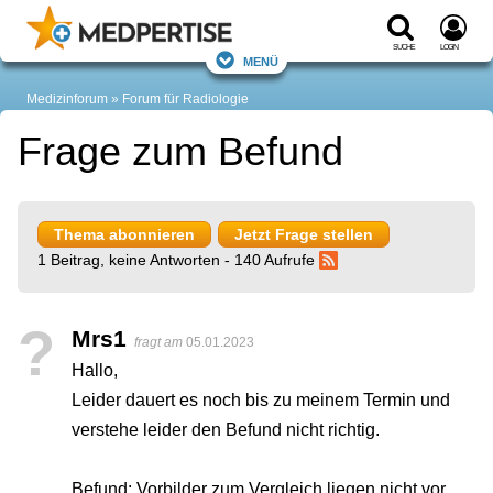
Suche
Login
Menü
Medizinforum
Forum für Radiologie
Frage zum Befund
Thema abonnieren
Jetzt Frage stellen
1 Beitrag, keine Antworten - 140 Aufrufe
?
Mrs1
fragt am
05.01.2023
Hallo,
Leider dauert es noch bis zu meinem Termin und
verstehe leider den Befund nicht richtig.
Befund: Vorbilder zum Vergleich liegen nicht vor.