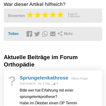
War dieser Artikel hilfreich?
5
von
5
Bewerten
2
Stimmen
Teilen
Mehr
Aktuelle Beiträge im Forum
Orthopädie
?
Sprungelenkathrose
Offene Frage
fragt
linda75
vor
1 Tag
4
Bitte wer hat Erfahrung mit einer
sprungelenkprothese?
Habe im Oktober einen OP Termin