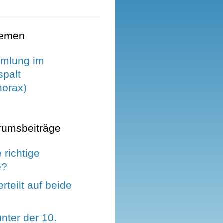
hemen
mmlung im
spalt
orax)
rumsbeiträge
richtige
e?
rteilt auf beide
nter der 10.