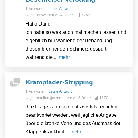
1 Antworten
Letzte Antwort
sagt
hase45
vor
> 14 Jahre
5753
Hallo Dani,
ich habe so was auch mal machen lassen und
eigentlich nur während der Behandlung
diesen brennenden Schmerz gespürt,
während die ...
mehr
Krampfader-Stripping
1 Antworten
Letzte Antwort
sagt
hmhulten@vene...
vor
> 16 Jahre
1670
Ihre Frage kann so nicht zweifelsfrei richtig
beantwortet werden, weil jegliche Angabe
über die kranke Vene und das Ausmass der
Klappenkrankheit ...
mehr