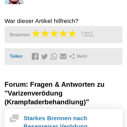
War dieser Artikel hilfreich?
5
von
5
Bewerten
1
Stimme
Teilen
Mehr
Forum: Fragen & Antworten zu
"Varizenverödung
(Krampfaderbehandlung)"
Starkes Brennen nach
Besenreiser Verödung