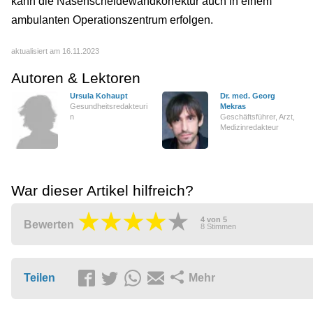
kann die Nasenscheidewandkorrektur auch in einem
ambulanten Operationszentrum erfolgen.
aktualisiert am 16.11.2023
Autoren & Lektoren
Ursula Kohaupt
Dr. med. Georg
Gesundheitsredakteuri
Mekras
n
Geschäftsführer, Arzt,
Medizinredakteur
War dieser Artikel hilfreich?
4
von
5
Bewerten
8
Stimmen
Teilen
Mehr