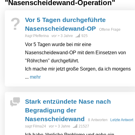
"Nasen­scheidewand-Operation"
?
Vor 5 Tagen durchgeführte
Nasenscheidewand-OP
Offene Frage
fragt
Pfefferina
vor
> 3 Jahre
925
Vor 5 Tagen wurde bei mir eine
Nasenscheidewand-OP mit dem Einsetzen von
"Röhrchen" durchgeführt.
Ich mache mir jetzt große Sorgen, da ich morgens
...
mehr
Stark entzündete Nase nach
Begradigung der
Nasenscheidewand
8 Antworten
Letzte Antwort
sagt
Filma24
vor
> 3 Jahre
21527
Ich habe ähnliche Probleme und gehe ein