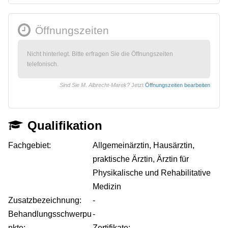
Öffnungszeiten
Nicht hinterlegt. Bitte erfragen Sie die Öffnungszeiten
telefonisch.
Sind Sie M. Albrecht-Marek?
Jetzt
Öffnungszeiten bearbeiten
Qualifikation
Fachgebiet:
Allgemeinärztin, Hausärztin,
praktische Ärztin, Ärztin für
Physikalische und Rehabilitative
Medizin
Zusatzbezeichnung:
-
Behandlungsschwerpu
-
nkte:
Zertifikate: