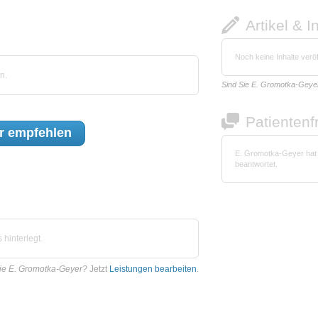
Artikel & I
Noch keine Inhalte veröf
n.
Sind Sie E. Gromotka-Geye
Patienten
r
empfehlen
E. Gromotka-Geyer hat
beantwortet.
hinterlegt.
ie E. Gromotka-Geyer?
Jetzt
Leistungen bearbeiten
.