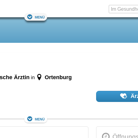
Menü
ische Ärztin
Ortenburg
in
Ärz
Menü
Öffnungs