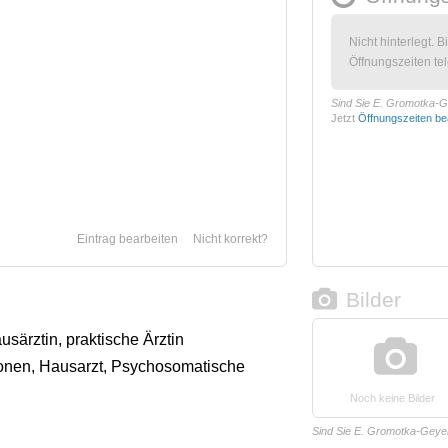
Nicht hinterlegt. B
Öffnungszeiten tel
Sind Sie E. Gromotka-
Jetzt
Öffnungszeiten be
Eintrag bearbeiten
Nicht korrekt?
Bilder
usärztin, praktische Ärztin
onen, Hausarzt, Psychosomatische
Noch keine Bilder
Sind Sie E. Gromotka-Geye