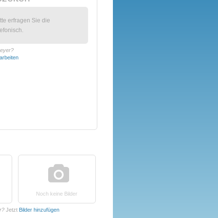
itte erfragen Sie die
efonisch.
Geyer?
arbeiten
Noch keine Bilder
r?
Jetzt
Bilder hinzufügen