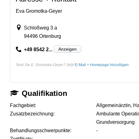
Eva Gromotka-Geyer
Schloßweg 3 a
94496 Ortenburg
Anzeigen
+49 8542 2...
Sind Sie E. Gromotka-Geyer?
Jetzt
E-Mail + Homepage hinzufügen
Qualifikation
Fachgebiet:
Allgemeinärztin, Ha
Zusatzbezeichnung:
Ambulante Operati
Grundversorgung
Behandlungsschwerpunkte:
-
Zertifikate:
-