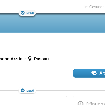
Menü
ische Ärztin
Passau
in
Ärz
Menü
Öffnungs