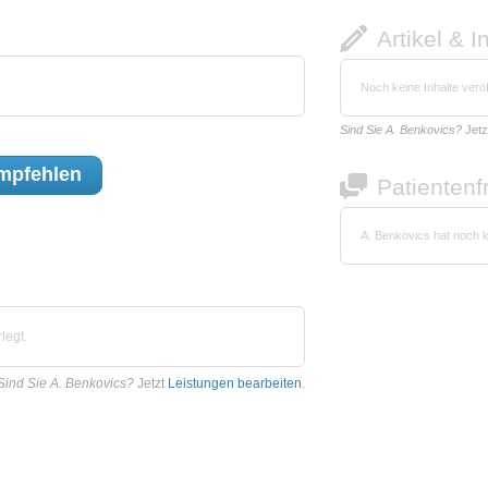
Artikel & I
Noch keine Inhalte veröf
Sind Sie A. Benkovics?
Jetz
mpfehlen
Patienten
A. Benkovics hat noch 
legt.
Sind Sie A. Benkovics?
Jetzt
Leistungen bearbeiten
.