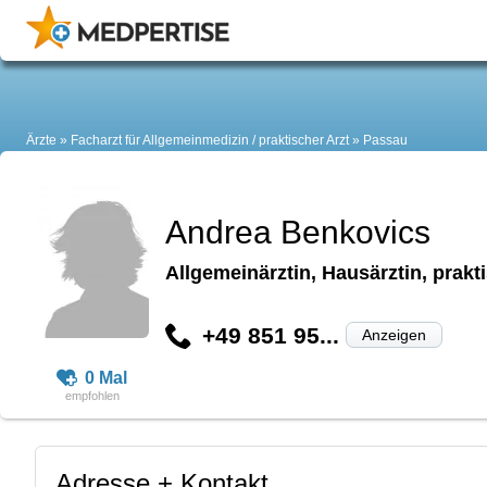
Ärzte
Facharzt für Allgemeinmedizin / praktischer Arzt
Passau
Andrea Benkovics
Allgemeinärztin, Hausärztin, prakt
+49 851 95...
Anzeigen
0 Mal
Adresse + Kontakt