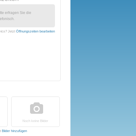
itte erfragen Sie die
efonisch.
vics?
Jetzt
Öffnungszeiten bearbeiten
Noch keine Bilder
t
Bilder hinzufügen