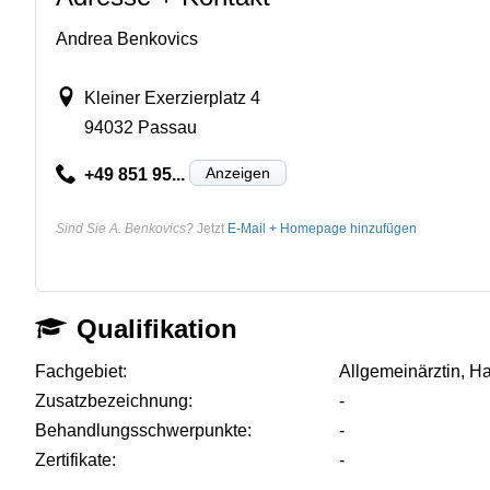
Andrea Benkovics
Kleiner Exerzierplatz 4
94032 Passau
Anzeigen
+49 851 95...
Sind Sie A. Benkovics?
Jetzt
E-Mail + Homepage hinzufügen
Qualifikation
Fachgebiet:
Allgemeinärztin, Ha
Zusatzbezeichnung:
-
Behandlungsschwerpunkte:
-
Zertifikate:
-