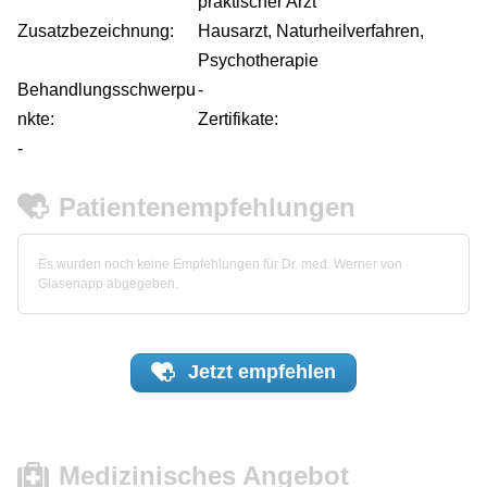
praktischer Arzt
Zusatzbezeichnung:
Hausarzt, Naturheilverfahren,
Psychotherapie
Behandlungsschwerpu
-
nkte:
Zertifikate:
-
Patientenempfehlungen
Es wurden noch keine Empfehlungen für Dr. med. Werner von
Glasenapp abgegeben.
Jetzt
empfehlen
Medizinisches Angebot