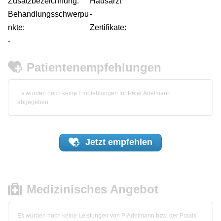
Zusatzbezeichnung:
Hausarzt
Behandlungsschwerpu
-
nkte:
Zertifikate:
-
Patientenempfehlungen
Es wurden noch keine Empfehlungen für Peter Adelmann
abgegeben.
Jetzt
empfehlen
Medizinisches Angebot
Es wurden noch keine Leistungen von P. Adelmann bzw. der Praxis