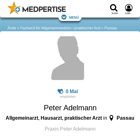
Suche
Login
Menü
Ärzte
Facharzt für Allgemeinmedizin / praktischer Arzt
Passau
0 Mal
Peter Adelmann
Allgemeinarzt, Hausarzt, praktischer Arzt
Passau
in
Praxis Peter Adelmann