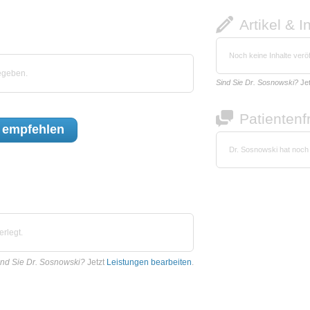
Artikel & I
Noch keine Inhalte veröf
egeben.
Sind Sie Dr. Sosnowski?
Je
Patienten
empfehlen
Dr. Sosnowski hat noch
rlegt.
ind Sie Dr. Sosnowski?
Jetzt
Leistungen bearbeiten
.