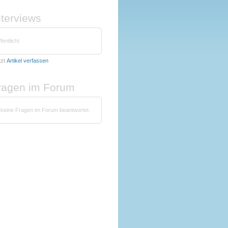
nterviews
fentlicht
tzt
Artikel verfassen
fragen im Forum
 keine Fragen im Forum beantwortet.