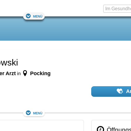
Menü
owski
er Arzt
Pocking
in
Ar
Menü
Öffnungs