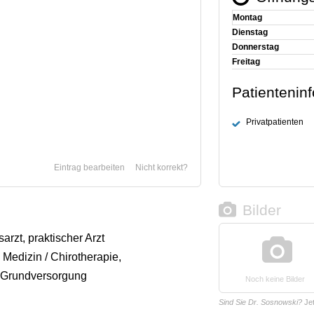
Montag
Dienstag
Donnerstag
Freitag
Patientenin
Privatpatienten
Eintrag bearbeiten
Nicht korrekt?
Bilder
arzt, praktischer Arzt
Medizin / Chirotherapie,
 Grundversorgung
Noch keine Bilder
Sind Sie Dr. Sosnowski?
Je