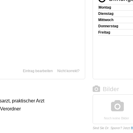
Montag
Dienstag
Mittwoch
Donnerstag
Freitag
Eintrag bearbeiten
Nicht korrekt?
Bilder
arzt, praktischer Arzt
 Verordner
Noch keine Bilder
Sind Sie Dr. Sporer?
Jetzt
B