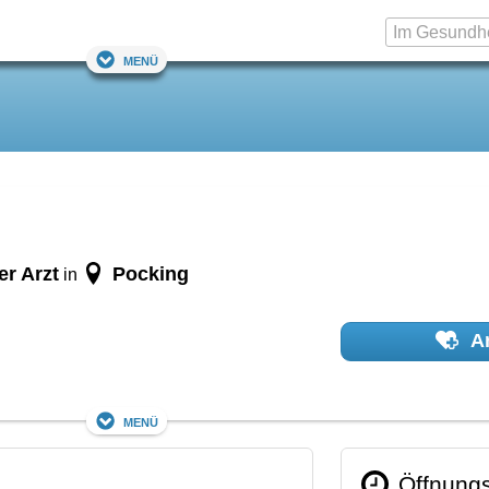
Menü
er Arzt
Pocking
in
Ar
Menü
Öffnungs