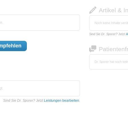
Artikel & I
n.
Noch keine Inhalte veröf
Sind Sie Dr. Sporer?
Jetzt
A
mpfehlen
Patienten
Dr. Sporer hat noch kei
t.
Sind Sie Dr. Sporer?
Jetzt
Leistungen bearbeiten
.