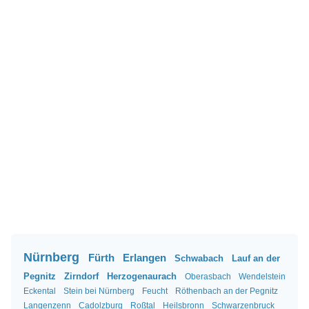
Nürnberg
Fürth
Erlangen
Schwabach
Lauf an der
Pegnitz
Zirndorf
Herzogenaurach
Oberasbach
Wendelstein
Eckental
Stein bei Nürnberg
Feucht
Röthenbach an der Pegnitz
Langenzenn
Cadolzburg
Roßtal
Heilsbronn
Schwarzenbruck