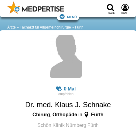
Suche
Login
Menü
Ärzte
Facharzt für Allgemeinchirurgie
Fürth
0 Mal
Dr. med. Klaus J. Schnake
Chirurg, Orthopäde
Fürth
in
Schön Klinik Nürnberg Fürth