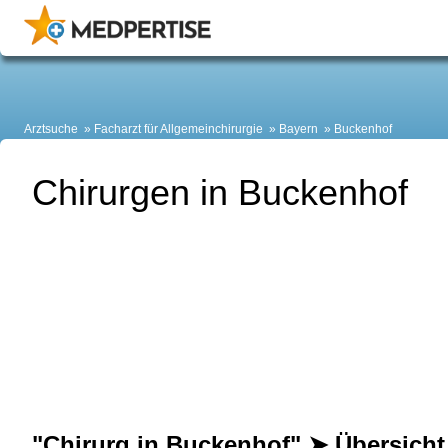
Arztsuche
Facharzt für Allgemeinchirurgie
Bayern
Buckenhof
Chirurgen in Buckenhof
"Chirurg in Buckenhof" ➤ Übersicht