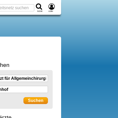
Suche
Login
chen
ärzte