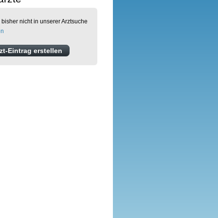
 bisher nicht in unserer Arztsuche
en
t-Eintrag erstellen