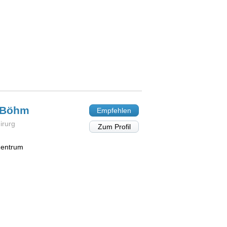
Böhm
Empfehlen
irurg
Zum Profil
Zentrum