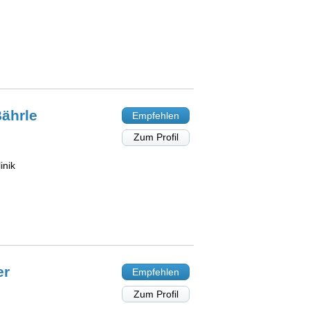
ährle
Empfehlen
Zum Profil
inik
er
Empfehlen
Zum Profil