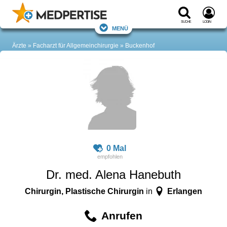
Suche
Login
Menü
Ärzte
Facharzt für Allgemeinchirurgie
Buckenhof
0 Mal
Dr. med. Alena Hanebuth
Chirurgin, Plastische Chirurgin
Erlangen
in
Anrufen