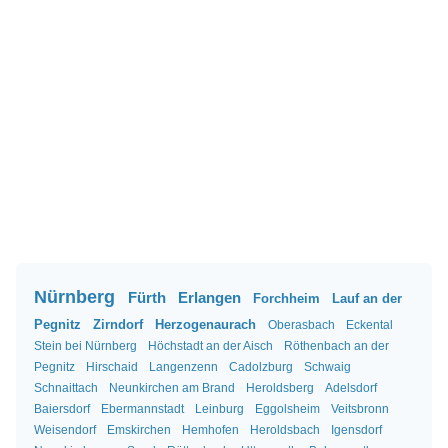
Nürnberg
Fürth
Erlangen
Forchheim
Lauf an der
Pegnitz
Zirndorf
Herzogenaurach
Oberasbach
Eckental
Stein bei Nürnberg
Höchstadt an der Aisch
Röthenbach an der
Pegnitz
Hirschaid
Langenzenn
Cadolzburg
Schwaig
Schnaittach
Neunkirchen am Brand
Heroldsberg
Adelsdorf
Baiersdorf
Ebermannstadt
Leinburg
Eggolsheim
Veitsbronn
Weisendorf
Emskirchen
Hemhofen
Heroldsbach
Igensdorf