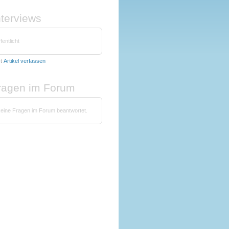
nterviews
fentlicht
zt
Artikel verfassen
fragen im Forum
keine Fragen im Forum beantwortet.