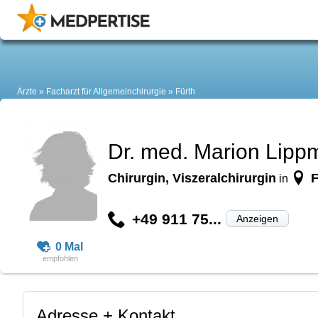
Ärzte
Facharzt für Allgemeinchirurgie
Fürth
Dr. med. Marion Lip
Chirurgin, Viszeralchirurgin
F
in
+49 911 75...
Anzeigen
0 Mal
Adresse + Kontakt