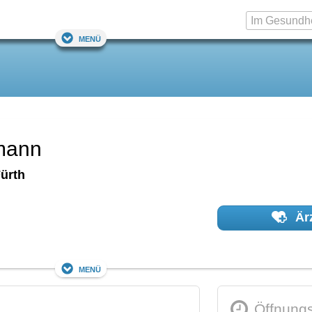
Menü
pmann
ürth
Ärz
Menü
Öffnungs