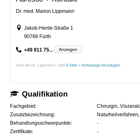
Dr. med. Marion Lippmann
Jakob-Henle-Straße 1
90766 Fürth
Anzeigen
+49 911 75...
Sind Sie Dr. Lippmann?
Jetzt
E-Mail + Homepage hinzufügen
Qualifikation
Fachgebiet:
Chirurgin, Viszeral
Zusatzbezeichnung:
Naturheilverfahren,
Behandlungsschwerpunkte:
-
Zertifikate:
-