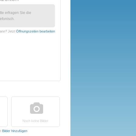
itte erfragen Sie die
efonisch.
mann?
Jetzt
Öffnungszeiten bearbeiten
Noch keine Bilder
zt
Bilder hinzufügen