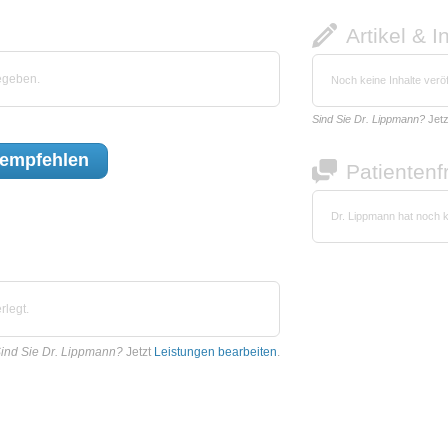
Artikel & I
egeben.
Noch keine Inhalte veröf
Sind Sie Dr. Lippmann?
Jet
empfehlen
Patienten
Dr. Lippmann hat noch 
rlegt.
ind Sie Dr. Lippmann?
Jetzt
Leistungen bearbeiten
.