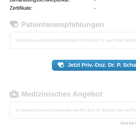
Zertifikate:
-
Patientenempfehlungen
Es wurden noch keine Empfehlungen für Priv.-Doz. Dr. med. Peter Schal
Jetzt
Priv.-Doz. Dr. P. Scha
Medizinisches Angebot
Es wurden noch keine Leistungen von Priv.-Doz. Dr. Schaller bzw. der Prax
Sind Sie 