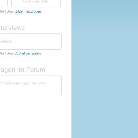
Noch keine Bilder
ller?
Jetzt
Bilder hinzufügen
nterviews
fentlicht
ller?
Jetzt
Artikel verfassen
fragen im Forum
 hat noch keine Fragen im Forum