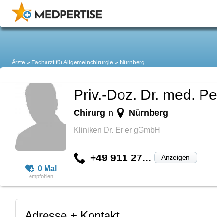
Ärzte
Facharzt für Allgemeinchirurgie
Nürnberg
Priv.-Doz. Dr. med. Pe
Chirurg
Nürnberg
in
Kliniken Dr. Erler gGmbH
+49 911 27...
Anzeigen
0 Mal
Adresse + Kontakt