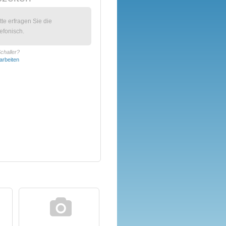
itte erfragen Sie die
efonisch.
Schaller?
arbeiten