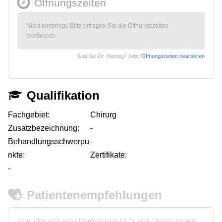
Öffnungszeiten
Nicht hinterlegt. Bitte erfragen Sie die Öffnungszeiten
telefonisch.
Sind Sie Dr. Hennig?
Jetzt
Öffnungszeiten bearbeiten
Qualifikation
Fachgebiet:
Chirurg
Zusatzbezeichnung:
-
Behandlungsschwerpu
-
nkte:
Zertifikate:
-
Patientenempfehlungen
Es wurden noch keine Empfehlungen für Dr. med. Thomas Hennig