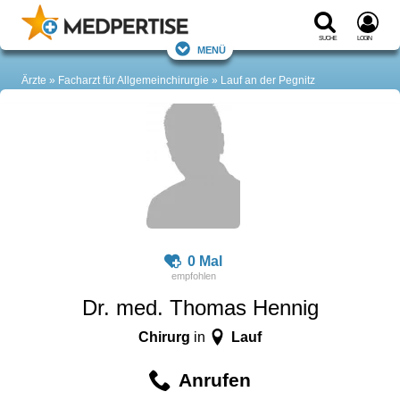
Suche
Login
Menü
Ärzte
Facharzt für Allgemeinchirurgie
Lauf an der Pegnitz
0 Mal
Dr. med. Thomas Hennig
Chirurg
Lauf
in
Anrufen