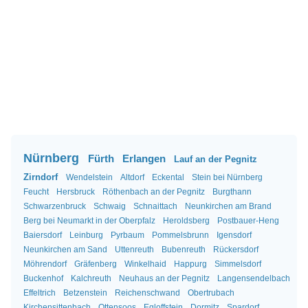
Nürnberg
Fürth
Erlangen
Lauf an der Pegnitz
Zirndorf
Wendelstein
Altdorf
Eckental
Stein bei Nürnberg
Feucht
Hersbruck
Röthenbach an der Pegnitz
Burgthann
Schwarzenbruck
Schwaig
Schnaittach
Neunkirchen am Brand
Berg bei Neumarkt in der Oberpfalz
Heroldsberg
Postbauer-Heng
Baiersdorf
Leinburg
Pyrbaum
Pommelsbrunn
Igensdorf
Neunkirchen am Sand
Uttenreuth
Bubenreuth
Rückersdorf
Möhrendorf
Gräfenberg
Winkelhaid
Happurg
Simmelsdorf
Buckenhof
Kalchreuth
Neuhaus an der Pegnitz
Langensendelbach
Effeltrich
Betzenstein
Reichenschwand
Obertrubach
Kirchensittenbach
Ottensoos
Egloffstein
Dormitz
Spardorf