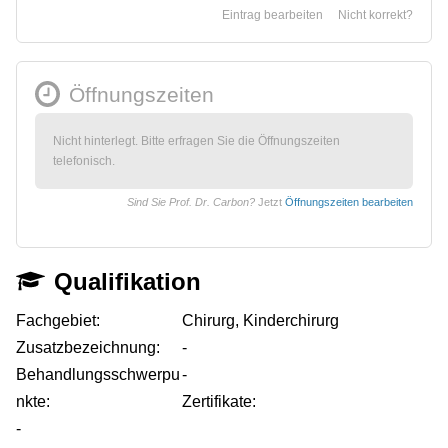
Eintrag bearbeiten
Nicht korrekt?
Öffnungszeiten
Nicht hinterlegt. Bitte erfragen Sie die Öffnungszeiten
telefonisch.
Sind Sie Prof. Dr. Carbon?
Jetzt
Öffnungszeiten bearbeiten
Qualifikation
Fachgebiet:
Chirurg, Kinderchirurg
Zusatzbezeichnung:
-
Behandlungsschwerpu
-
nkte:
Zertifikate:
-