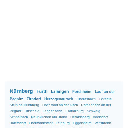
Nürnberg
Fürth
Erlangen
Forchheim
Lauf an der
Pegnitz
Zirndorf
Herzogenaurach
Oberasbach
Eckental
Stein bei Nürnberg
Höchstadt an der Aisch
Röthenbach an der
Pegnitz
Hirschaid
Langenzenn
Cadolzburg
Schwaig
Schnaittach
Neunkirchen am Brand
Heroldsberg
Adelsdorf
Baiersdorf
Ebermannstadt
Leinburg
Eggolsheim
Veitsbronn