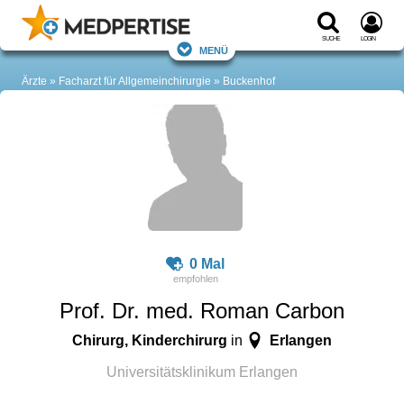
Suche
Login
Menü
Ärzte
Facharzt für Allgemeinchirurgie
Buckenhof
0 Mal
Prof. Dr. med. Roman Carbon
Chirurg, Kinderchirurg
Erlangen
in
Universitätsklinikum Erlangen