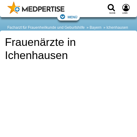
Suche
Login
Menü
Facharzt für Frauenheilkunde und Geburtshilfe
Bayern
Ichenhausen
Frauenärzte in
Ichenhausen