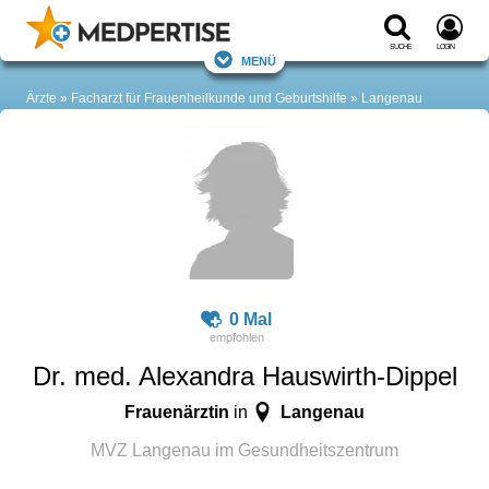
Suche
Login
Menü
Ärzte
Facharzt für Frauenheilkunde und Geburtshilfe
Langenau
0 Mal
Dr. med. Alexandra Hauswirth-Dippel
Frauenärztin
Langenau
in
MVZ Langenau im Gesundheitszentrum