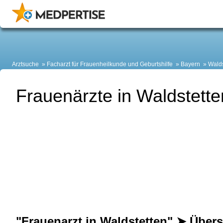
Arztsuche
Facharzt für Frauenheilkunde und Geburtshilfe
Bayern
Walds
Frauenärzte in Waldstette
"Frauenarzt in Waldstetten" ➤ Übers