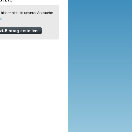
 bisher nicht in unserer Arztsuche
en
t-Eintrag erstellen