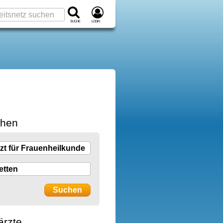
Suche
Login
chen
ärzte