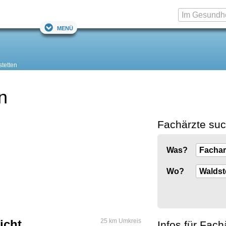
Menü
tetten
n
Fachärzte su
Was?
Wo?
icht
25 km Umkreis
Infos für Fach