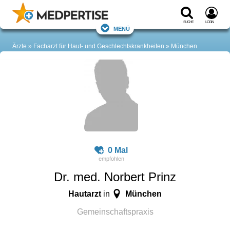
Suche
Login
Menü
Ärzte
Facharzt für Haut- und Geschlechtskrankheiten
München
0 Mal
Dr. med. Norbert Prinz
Hautarzt
München
in
Gemeinschaftspraxis