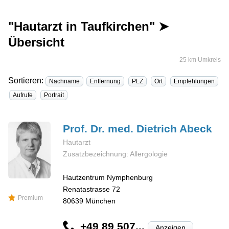
"Hautarzt in Taufkirchen" ➤
Übersicht
25 km Umkreis
Sortieren:
Nachname
Entfernung
PLZ
Ort
Empfehlungen
Aufrufe
Portrait
Prof. Dr. med. Dietrich
Abeck
Hautarzt
Zusatzbezeichnung: Allergologie
Hautzentrum Nymphenburg
Renatastrasse 72
Premium
80639
München
+49 89 507...
Anzeigen