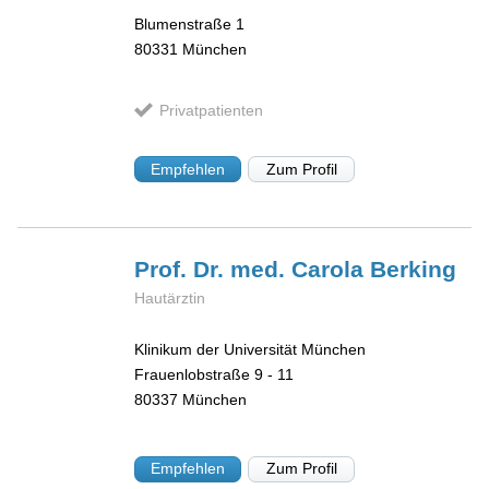
Blumenstraße 1
80331
München
Privatpatienten
Empfehlen
Zum Profil
Prof. Dr. med. Carola
Berking
Hautärztin
Klinikum der Universität München
Frauenlobstraße 9 - 11
80337
München
Empfehlen
Zum Profil