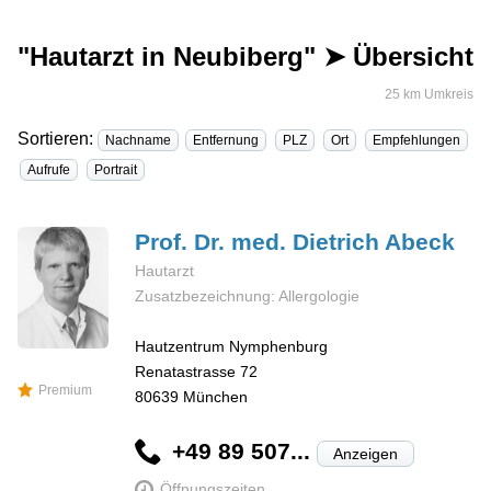
"Hautarzt in Neubiberg" ➤ Übersicht
25 km Umkreis
Sortieren:
Nachname
Entfernung
PLZ
Ort
Empfehlungen
Aufrufe
Portrait
Prof. Dr. med. Dietrich
Abeck
Hautarzt
Zusatzbezeichnung: Allergologie
Hautzentrum Nymphenburg
Renatastrasse 72
Premium
80639
München
+49 89 507...
Anzeigen
Öffnungszeiten