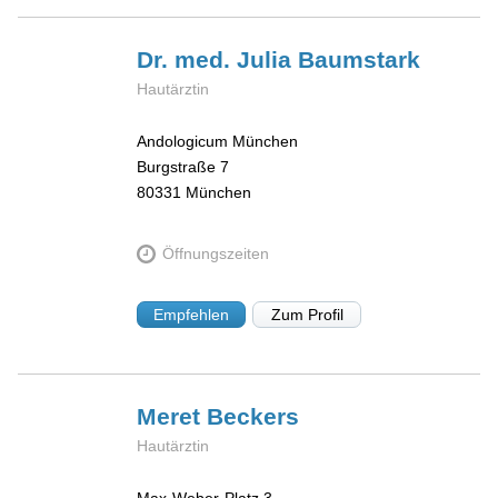
Dr. med. Julia
Baumstark
Hautärztin
Andologicum München
Burgstraße 7
80331
München
Öffnungszeiten
Empfehlen
Zum Profil
Meret
Beckers
Hautärztin
Max-Weber-Platz 3