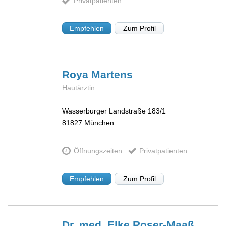
Privatpatienten
Empfehlen
Zum Profil
Roya
Martens
Hautärztin
Wasserburger Landstraße 183/1
81827
München
Öffnungszeiten
Privatpatienten
Empfehlen
Zum Profil
Dr. med. Elke
Roser-Maaß