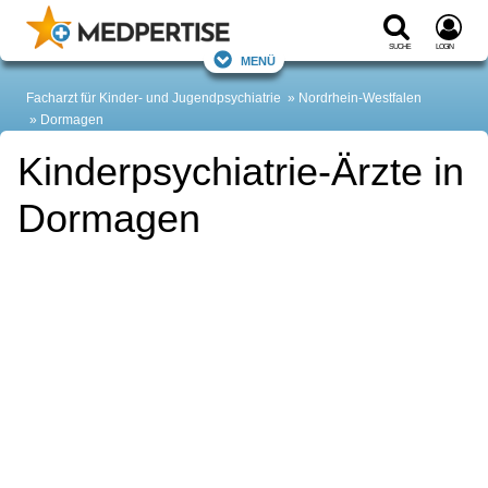
Suche
Login
Menü
Facharzt für Kinder- und Jugendpsychiatrie
Nordrhein-Westfalen
Dormagen
Kinderpsychiatrie-Ärzte in
Dormagen