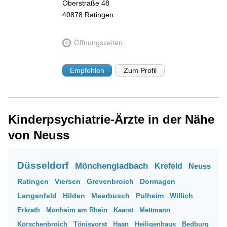
Oberstraße 48
40878
Ratingen
Öffnungszeiten
Empfehlen
Zum Profil
Kinderpsychiatrie-Ärzte in der Nähe
von Neuss
Düsseldorf
Mönchengladbach
Krefeld
Neuss
Ratingen
Viersen
Grevenbroich
Dormagen
Langenfeld
Hilden
Meerbusch
Pulheim
Willich
Erkrath
Monheim am Rhein
Kaarst
Mettmann
Korschenbroich
Tönisvorst
Haan
Heiligenhaus
Bedburg