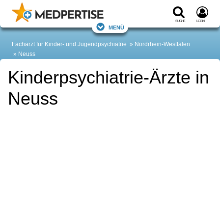
Suche
Login
Menü
Facharzt für Kinder- und Jugendpsychiatrie
Nordrhein-Westfalen
Neuss
Kinderpsychiatrie-Ärzte in
Neuss