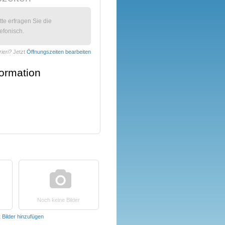
itte erfragen Sie die
efonisch.
rieri?
Jetzt
Öffnungszeiten bearbeiten
formation
Noch keine Bilder
t
Bilder hinzufügen