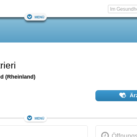
Menü
rieri
d (Rheinland)
Ärz
Menü
Öffnungs