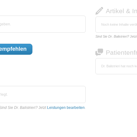
Artikel & I
egeben.
Noch keine Inhalte veröf
Sind Sie Dr. Balistrieri?
Jetz
empfehlen
Patienten
Dr. Balistrieri hat noch
legt.
Sind Sie Dr. Balistrieri?
Jetzt
Leistungen bearbeiten
.