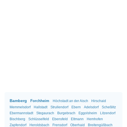
Bamberg
Forchheim
Höchstadt an der Aisch
Hirschaid
Memmelsdorf
Hallstadt
Strullendorf
Ebern
Adelsdorf
Scheßlitz
Ebermannstadt
Stegaurach
Burgebrach
Eggolsheim
Litzendorf
Bischberg
Schlüsselfeld
Ebensfeld
Eltmann
Hemhofen
Zapfendorf
Heroldsbach
Frensdorf
Oberhaid
Breitengüßbach