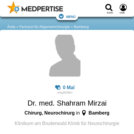
Suche
Login
Menü
Ärzte
Facharzt für Allgemeinchirurgie
Bamberg
0 Mal
Dr. med. Shahram Mirzai
Chirurg, Neurochirurg
Bamberg
in
Klinikum am Bruderwald Klinik für Neurochirurgie