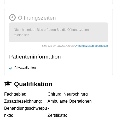
Öffnungszeiten
Nicht hinterlegt. Bitte erfragen Sie die Öffnungszeiten
telefonisch.
Sind Sie Dr. Mirzai?
Jetzt
Öffnungszeiten bearbeiten
Patienteninformation
Privatpatienten
Qualifikation
Fachgebiet:
Chirurg, Neurochirurg
Zusatzbezeichnung:
Ambulante Operationen
Behandlungsschwerpu
-
nkte:
Zertifikate: