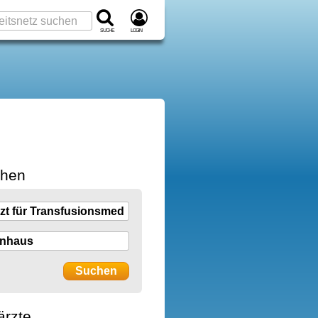
Suche
Login
chen
ärzte