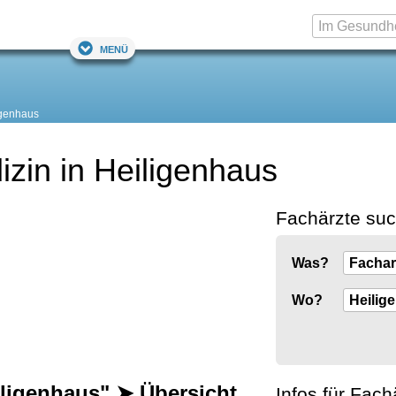
Menü
igenhaus
izin in Heiligenhaus
Fachärzte su
Was?
Wo?
iligenhaus" ➤ Übersicht
Infos für Fach