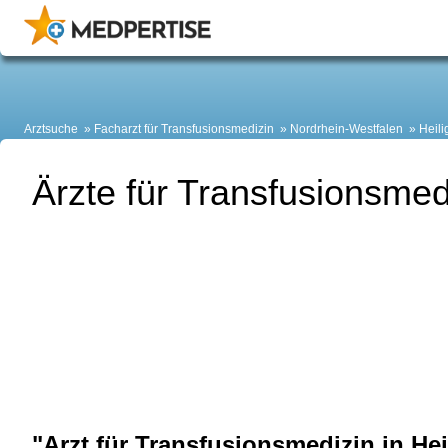
Arztsuche
Facharzt für Transfusionsmedizin
Nordrhein-Westfalen
Heil
Ärzte für Transfusionsmed
"Arzt für Transfusionsmedizin in He