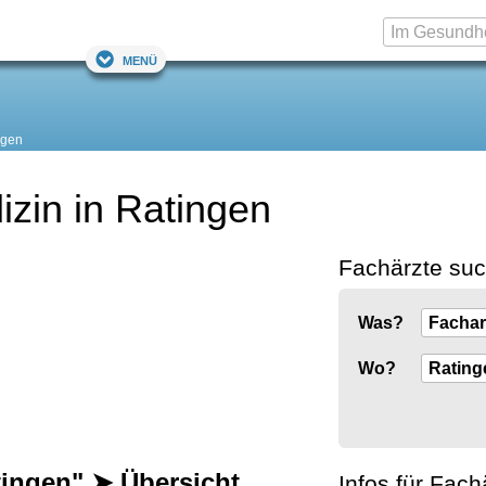
Menü
ngen
izin in Ratingen
Fachärzte su
Was?
Wo?
tingen" ➤ Übersicht
Infos für Fach