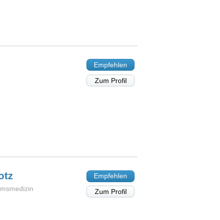
Empfehlen
Zum Profil
otz
Empfehlen
iumsmedizin
Zum Profil