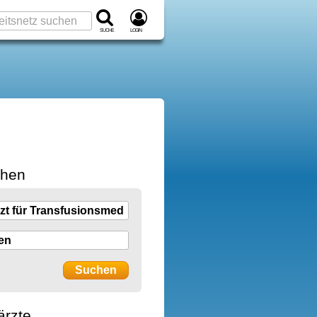
Suche
Login
chen
ärzte