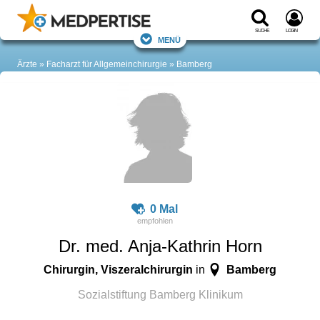
Suche
Login
Menü
Ärzte
Facharzt für Allgemeinchirurgie
Bamberg
0 Mal
Dr. med. Anja-Kathrin Horn
Chirurgin, Viszeralchirurgin
Bamberg
in
Sozialstiftung Bamberg Klinikum