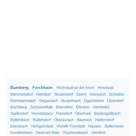
Bamberg
Forchheim
Höchstadt an der Aisch
Hirschaid
Memmelsdorf
Hallstadt
Strullendorf
Ebern
Adelsdorf
Scheßlitz
Ebermannstadt
Stegaurach
Burgebrach
Eggolsheim
Litzendorf
Bischberg
Schlüsselfeld
Ebensfeld
Eltmann
Hemhofen
Zapfendorf
Heroldsbach
Frensdorf
Oberhaid
Breitengüßbach
Röttenbach
Rattelsdorf
Oberaurach
Baunach
Hallerndorf
Ebelsbach
Heiligenstadt
Viereth-Trunstadt
Hausen
Buttenheim
Gundelsheim
Sand am Main
Rauhenebrach
Uehlfeld