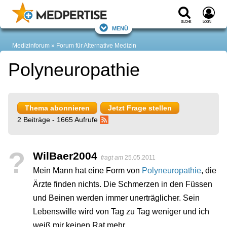
Suche
Login
Menü
Medizinforum
Forum für Alternative Medizin
Polyneuropathie
Thema abonnieren
Jetzt Frage stellen
2 Beiträge - 1665 Aufrufe
?
WilBaer2004
fragt am
25.05.2011
Mein Mann hat eine Form von
Polyneuropathie
, die
Ärzte finden nichts. Die Schmerzen in den Füssen
und Beinen werden immer unerträglicher. Sein
Lebenswille wird von Tag zu Tag weniger und ich
weiß mir keinen Rat mehr.