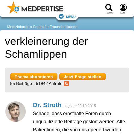
Suche
Login
Menü
Medizinforum
Forum für Frauenheilkunde
verkleinerung der
Schamlippen
Thema abonnieren
Jetzt Frage stellen
55 Beiträge - 51942 Aufrufe
Dr. Stroth
sagt am
20.10.2015
Schade, dass ernsthafte Foren durch
unqualifizierte Beiträge gestört werden. Alle
Patientinnen, die von uns operiert wurden,