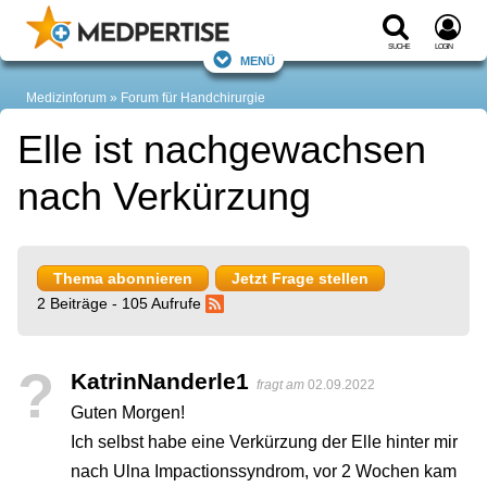
Suche
Login
Menü
Medizinforum
Forum für Handchirurgie
Elle ist nachgewachsen
nach Verkürzung
Thema abonnieren
Jetzt Frage stellen
2 Beiträge - 105 Aufrufe
?
KatrinNanderle1
fragt am
02.09.2022
Guten Morgen!
Ich selbst habe eine Verkürzung der Elle hinter mir
nach Ulna Impactionssyndrom, vor 2 Wochen kam