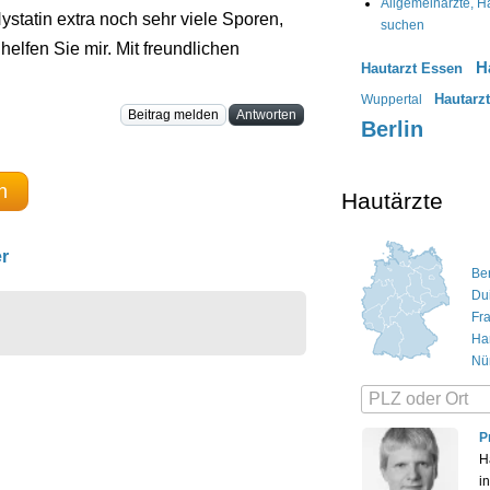
Allgemeinärzte, Ha
tatin extra noch sehr viele Sporen,
suchen
helfen Sie mir. Mit freundlichen
H
Hautarzt Essen
Hautarz
Wuppertal
Beitrag melden
Antworten
Berlin
n
Hautärzte
r
Ber
Du
Fr
Ha
Nü
P
H
i