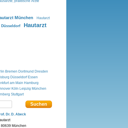
usärzte, praktische Ärzte
autarzt München
Hautarzt
Hautarzt
t Düsseldorf
lin
Bremen
Dortmund
Dresden
isburg
Düsseldorf
Essen
ankfurt am Main
Hamburg
nnover
Köln
Leipzig
München
rnberg
Stuttgart
rof. Dr. D. Abeck
autarzt
n 80639 München