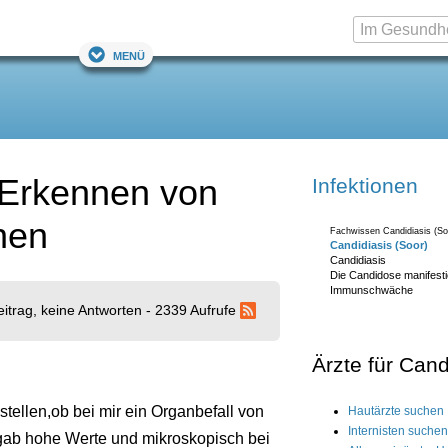
Menü
 Erkennen von
Infektionen
nen
Fachwissen Candidiasis (So
Candidiasis (Soor)
Candidiasis
Die Candidose manifestie
Immunschwäche
eitrag, keine Antworten - 2339 Aufrufe
Ärzte für Cand
stellen,ob bei mir ein Organbefall von
Hautärzte suchen
Internisten suchen
ab hohe Werte und mikroskopisch bei