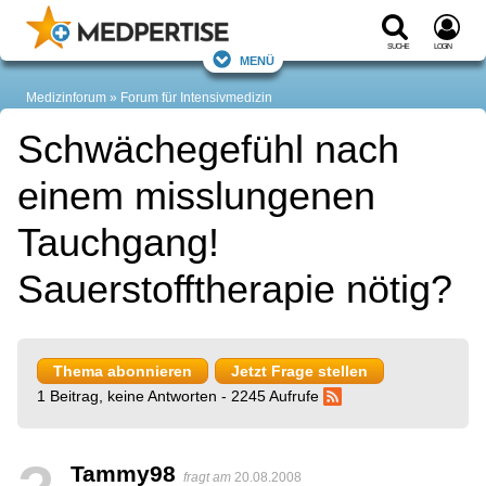
Suche
Login
Menü
Medizinforum
Forum für Intensivmedizin
Schwächegefühl nach
einem misslungenen
Tauchgang!
Sauerstofftherapie nötig?
Thema abonnieren
Jetzt Frage stellen
1 Beitrag, keine Antworten - 2245 Aufrufe
Tammy98
fragt am
20.08.2008