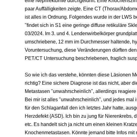
eine Nephrektomie durchgeführt. Eine Knochenszint
paar Auffälligkeiten zeigte. Eine CT (Thorax/Abdo
ist alles in Ordnung. Folgendes wurde in der LWS b
"findet sich in S1 eine geringe diffuse retikuläre 
03/2024. Im 3. und 4. Lendenwirbelkörper grundplatt
umschriebene, 12 mm im Durchmesser haltende, hy
Voruntersuchung, diese Veränderungen dürften den 
PET/CT Untersuchung beschriebenen, fraglich susp
So wie ich das verstehe, könnten diese Läsionen Me
richtig? Eine sichere Diagnose ist das nicht, aber d
Metastasen "unwahrscheinlich", allerdings reagiere 
Bei mir ist alles "unwahrscheinlich", und jedes mal i
für den Schlaganfall den ich letztes Jahr hatte, au
Herzdefekt (ASD). Ich bin zu jung für Nierenkrebs, die
etc. Es handelt sich ja nicht um einen kleinen Krat
Knochenmetastasen. Könnte jemand bitte Infos mit m