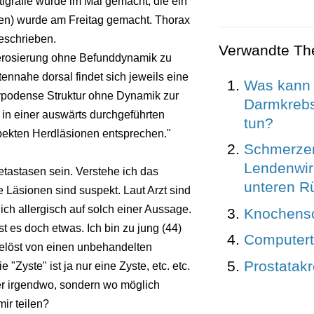
igrafie wurde im Mai gemacht, die ein
men) wurde am Freitag gemacht. Thorax
eschrieben.
Verwandte T
Sklerosierung ohne Befunddynamik zu
ennahe dorsal findet sich jeweils eine
Was kann 
podense Struktur ohne Dynamik zur
Darmkrebs
in einer auswärts durchgeführten
tun?
ekten Herdläsionen entsprechen."
Schmerzen
Lendenwir
tastasen sein. Verstehe ich das
unteren R
ie Läsionen sind suspekt. Laut Arzt sind
ich allergisch auf solch einer Aussage.
Knochens
st es doch etwas. Ich bin zu jung (44)
Computer
sgelöst von einen unbehandelten
Prostatak
 "Zyste" ist ja nur eine Zyste, etc. etc.
zer irgendwo, sondern wo möglich
ir teilen?