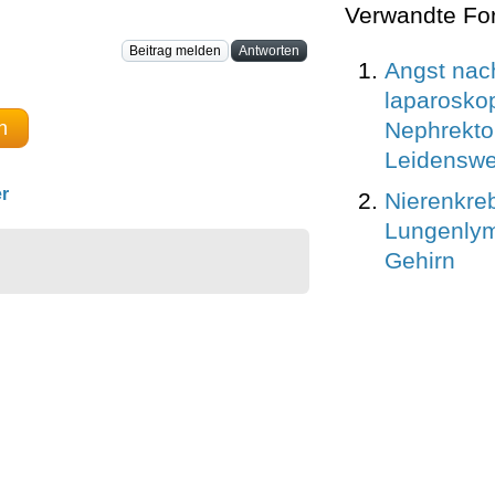
Verwandte Fo
Beitrag melden
Antworten
Angst nac
laparosko
n
Nephrekto
Leidensw
r
Nierenkre
Lungenly
Gehirn