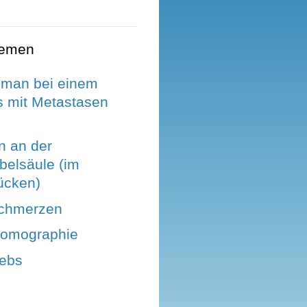
hemen
man bei einem
 mit Metastasen
 an der
belsäule (im
ücken)
chmerzen
tomographie
rebs