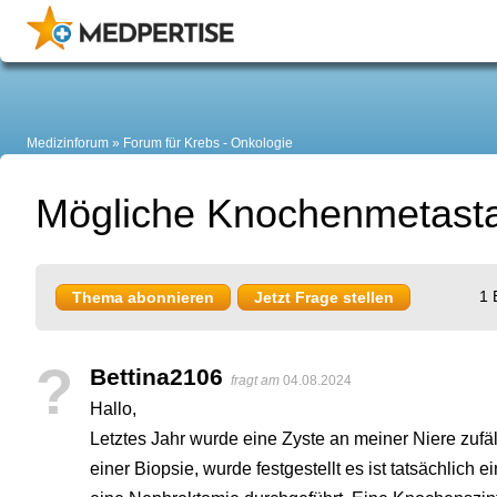
Medizinforum
Forum für Krebs - Onkologie
Mögliche Knochenmetast
1 
Thema abonnieren
Jetzt Frage stellen
?
Bettina2106
fragt am
04.08.2024
Hallo,
Letztes Jahr wurde eine Zyste an meiner Niere zufäl
einer Biopsie, wurde festgestellt es ist tatsächlich