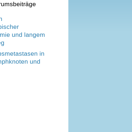
rumsbeiträge
h
pischer
mie und langem
eg
bsmetastasen in
mphknoten und