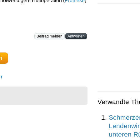
notwendigen- Hüftoperation (
Prothese
)
Beitrag melden
Antworten
n
r
Verwandte T
Schmerzen
Lendenwir
unteren R