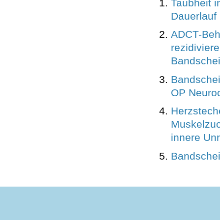
Taubheit 
Dauerlauf
ADCT-Beh
rezidivie
Bandschei
Bandschei
OP Neuroc
Herzstech
Muskelzuc
innere Unr
Bandschei
ntakt
Impressum
Disclaimer
AGB
Datenschutz