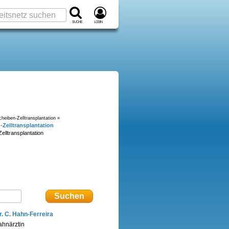
Suche
Login
iben-Zelltransplantation »
Zelltransplantation
lltransplantation
r. C. Hahn-Ferreira
ahnärztin