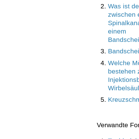
Was ist de
zwischen 
Spinalkan
einem
Bandschei
Bandschei
Welche Mö
bestehen 
Injektion
Wirbelsäu
Kreuzsch
Verwandte Fo