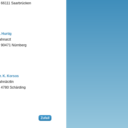
n 66111 Saarbrücken
. Hurtig
ahnarzt
n 90471 Nürnberg
r. K. Korsos
ahnärztin
n 4780 Schärding
Zufall