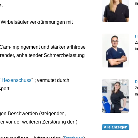
i
e.
e Wirbelsäulenverkrümmungen mit
H
Z
Cam-Impingement und stärker arthtrose
i
ehrender, anhaltender Schmerzbelastung
"
Hexenschuss
" ; vermutet durch
D
Z
port.
i
gen Beschwerden (steigender ,
er vor der weiteren Zerstörung der (
Alle anzeigen