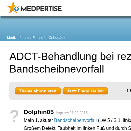
Medizinforum
Forum für Orthopädie
ADCT-Behandlung bei rez
Bandscheibnevorfall
1 
Thema abonnieren
Jetzt Frage stellen
?
Dolphin05
fragt am
01.03.2015
Mein 1. akuter
Bandscheibenvorfall
(LW 5 / S 1, lin
Großem Defekt, Taubheit im linken Fuß und durch 