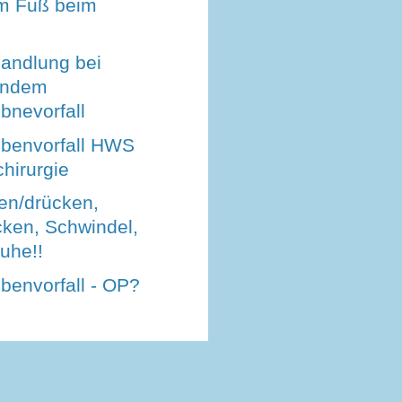
im Fuß beim
andlung bei
rendem
bnevorfall
benvorfall HWS
hirurgie
en/drücken,
ken, Schwindel,
uhe!!
benvorfall - OP?