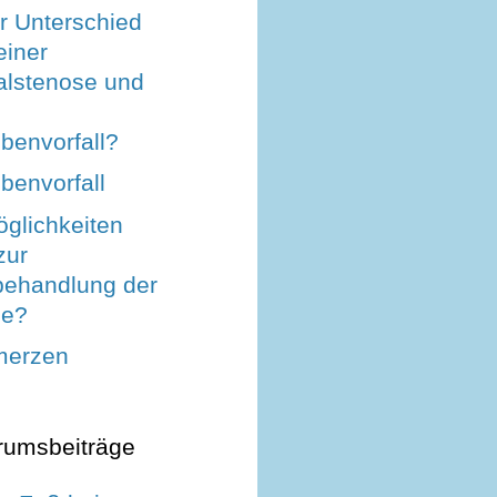
r Unterschied
einer
alstenose und
benvorfall?
benvorfall
glichkeiten
zur
sbehandlung der
le?
merzen
rumsbeiträge