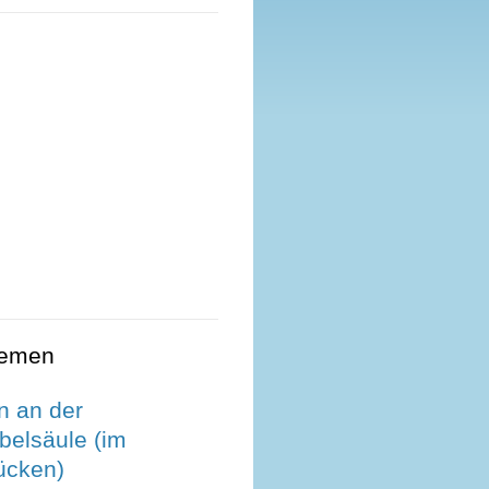
hemen
 an der
belsäule (im
ücken)