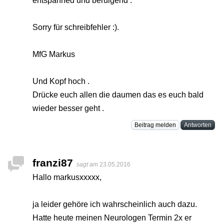
entspanned und beruigend .
Sorry für schreibfehler :).
MfG Markus
Und Kopf hoch .
Drücke euch allen die daumen das es euch bald
wieder besser geht .
Beitrag melden
Antworten
franzi87
sagt am
23.05.2016
Hallo markusxxxxx,
ja leider gehöre ich wahrscheinlich auch dazu.
Hatte heute meinen Neurologen Termin 2x er