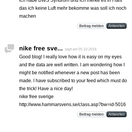
ich habe BWS Syndrom und ich merke es in Hals
das ich keine Luft mehr bekomme was soll ich noch
machen
Beitrag melden
Antworten
nike free sve...
sagt am
05.10.2016
Good blog! I really love how it is easy on my eyes
and the data are well written. I am wondering how I
might be notified whenever a new post has been
made. I have subscribed to your feed which must do
the trick! Have a nice day!
nike free sverige
http://www.hammarsvens.se/class.asp?bw=id-5016
Beitrag melden
Antworten