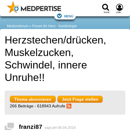
Suche
Login
Menü
Medizinforum
Forum für Herz - Kardiologie
Herzstechen/drücken,
Muskelzucken,
Schwindel, innere
Unruhe!!
Thema abonnieren
Jetzt Frage stellen
266 Beiträge - 618943 Aufrufe
franzi87
sagt am
06.04.2016