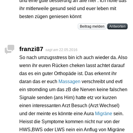
und eine gute besserung an alle hier . Ich hoffe das
ihr mitlerweile gesund seid und euer leben mit
besten zügen geniesen könnt
Beitrag melden
Antworten
franzi87
sagt am
22.05.2016
So nach umzugsstress bin ich auch wieder da. Also
wenn ihr euren Rücken cheken lasst achtet darauf
das es ein guter Orthopäde ist. Das erkennt ihr
daran das er euch
Massagen
verschreibt und evtl
ein stromding um das zB die Nerven keine falschen
Signale senden (ans Hirn) hatte etz vor kurzen
einen interessanten Arzt Besuch (Arzt Wechsel)
und der meinte es könnte eine Aura
Migräne
sein.
Heisst die Symptome kommen nicht nur von der
HWS,BWS oder LWS nein ein Anflug von Migräne