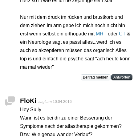
Herz so fit wie es für ne 29jährige sein soll"
Nur mit dem druck im rücken und brustkorb und
dem ziehen im arm gebe ich mich noch nicht hin
erst wenn selbst ein orthopäde mit
MRT
oder
CT
&
ein Neurologe sagt es passt alles...werd ich es
auch so akzeptieren müssen das organisch Alles
top is und einfach die psyche sagt "ach heute könn
ma mal wieder"
Beitrag melden
Antworten
FloKi
sagt am
10.04.2016
Hey Sully
Wann ist es bei dir zu einer Besserung der
Symptome nach der atlastherapie gekommen?
Bzw. Wie genau war der Verlauf?