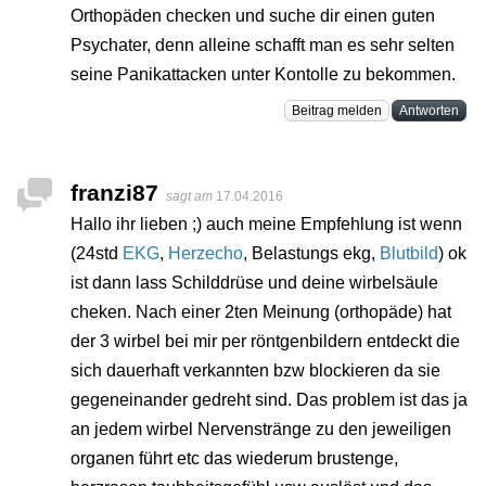
Orthopäden checken und suche dir einen guten
Psychater, denn alleine schafft man es sehr selten
seine Panikattacken unter Kontolle zu bekommen.
Beitrag melden
Antworten
franzi87
sagt am
17.04.2016
Hallo ihr lieben ;) auch meine Empfehlung ist wenn
(24std
EKG
,
Herzecho
, Belastungs ekg,
Blutbild
) ok
ist dann lass Schilddrüse und deine wirbelsäule
cheken. Nach einer 2ten Meinung (orthopäde) hat
der 3 wirbel bei mir per röntgenbildern entdeckt die
sich dauerhaft verkannten bzw blockieren da sie
gegeneinander gedreht sind. Das problem ist das ja
an jedem wirbel Nervenstränge zu den jeweiligen
organen führt etc das wiederum brustenge,