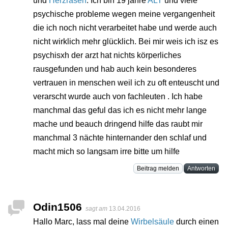
und
Herzrasen
. Ich bin 19 jahre
ALT
und viele
psychische probleme wegen meine vergangenheit
die ich noch nicht verarbeitet habe und werde auch
nicht wirklich mehr glücklich. Bei mir weis ich isz es
psychisxh der arzt hat nichts körperliches
rausgefunden und hab auch kein besonderes
vertrauen in menschen weil ich zu oft enteuscht und
verarscht wurde auch von fachleuten . Ich habe
manchmal das geful das ich es nicht mehr lange
mache und beauch dringend hilfe das raubt mir
manchmal 3 nächte hinternander den schlaf und
macht mich so langsam irre bitte um hilfe
Beitrag melden
Antworten
Odin1506
sagt am
13.04.2016
Hallo Marc, lass mal deine
Wirbelsäule
durch einen