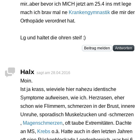
mir..aber bevor ich MICH jetzt am 25.4 ins mrt lege
mach ich brav mal ne
Krankengymnastik
die mir der
Orthopäde verordnet hat.
Lg und haltet die ohren steif :)
Beitrag melden
Antworten
Halx
sagt am
28.04.2016
Moin.
Ist ja krass, wieviele hier nahezu identische
Symptome aufweisen, wie ich. Herzrasen, eher
schon wie Flimmern, schmerzen in der Brust, innere
Unruhe, sporadisch Muskelzucken und -schmerzen
,
Magenschmerzen
, oft taube Extremitäten. Dachte
an MS,
Krebs
o.ä. Hatte auch in den letzten Jahren
oft eine Rückenblockade Lendenbereich, war bei 6