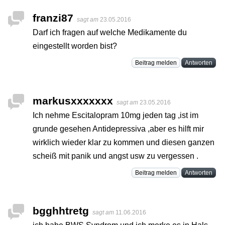
franzi87
sagt am
23.05.2016
Darf ich fragen auf welche Medikamente du
eingestellt worden bist?
Beitrag melden
Antworten
markusxxxxxxx
sagt am
23.05.2016
Ich nehme Escitalopram 10mg jeden tag ,ist im
grunde gesehen Antidepressiva ,aber es hilft mir
wirklich wieder klar zu kommen und diesen ganzen
scheiß mit panik und angst usw zu vergessen .
Beitrag melden
Antworten
bgghhtretg
sagt am
11.06.2016