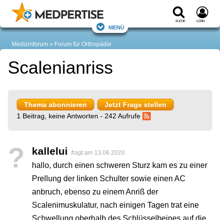
Suche
Login
Menü
Medizinforum
Forum für Orthopädie
Scalenianriss
Thema abonnieren
Jetzt Frage stellen
1 Beitrag, keine Antworten - 242 Aufrufe
?
kallelui
fragt am
13.06.2020
hallo, durch einen schweren Sturz kam es zu einer
Prellung der linken Schulter sowie einen AC
anbruch, ebenso zu einem Anriß der
Scalenimuskulatur, nach einigen Tagen trat eine
Schwellung oberhalb des Schlüsselbeines auf die