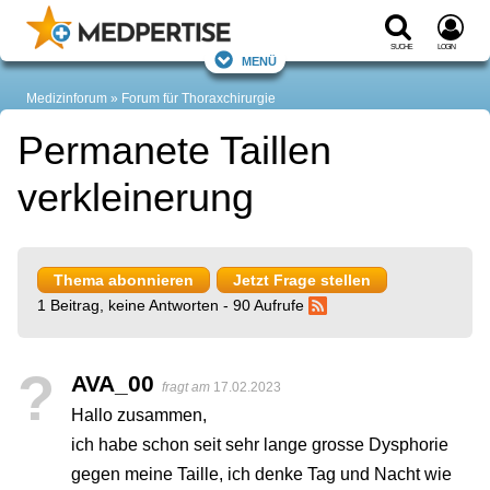
Suche
Login
Menü
Medizinforum
Forum für Thoraxchirurgie
Permanete Taillen
verkleinerung
Thema abonnieren
Jetzt Frage stellen
1 Beitrag, keine Antworten - 90 Aufrufe
?
AVA_00
fragt am
17.02.2023
Hallo zusammen,
ich habe schon seit sehr lange grosse Dysphorie
gegen meine Taille, ich denke Tag und Nacht wie