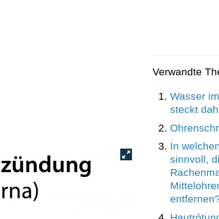
Verwandte T
Wasser im
steckt dah
Ohrensch
In welchen
sinnvoll, d
Rachenman
Mittelohr
entfernen
Hautrötun