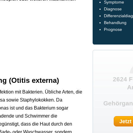
Symptome
Diagnose
Differenzialdia
Behandlung
Prognose
2624 F
 (Otitis externa)
A
ktion mit Bakterien. Übliche Arten, die
sa sowie Staphylokokken. Da
Gehörgan
as ist und das Bakterium sogar
 Badende und Schwimmer die
Jetzt
günstigt, dass die Haut durch den
h Bade- oder Waschwasser, sondern