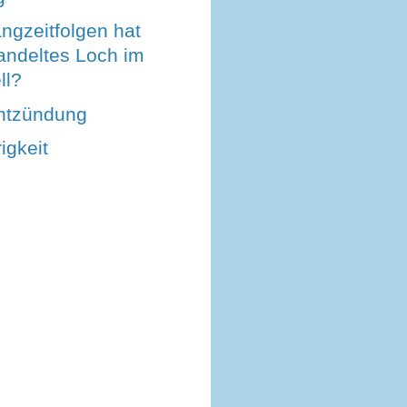
ngzeitfolgen hat
andeltes Loch im
ll?
entzündung
igkeit