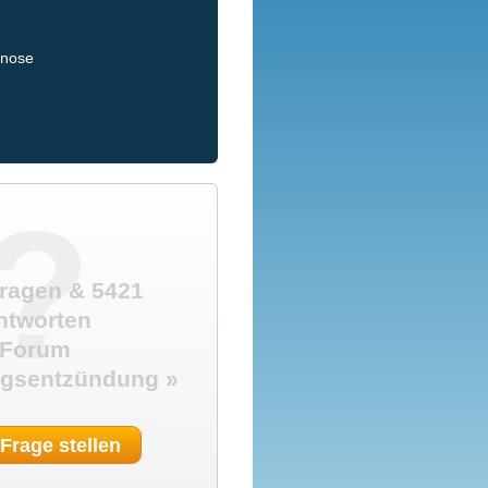
gnose
?
ragen & 5421
ntworten
Forum
gsentzündung »
 Frage stellen