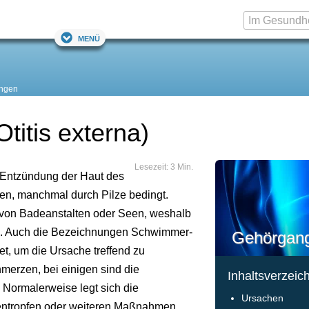
Menü
ngen
itis externa)
Lesezeit: 3 Min.
 Entzündung der Haut des
ien, manchmal durch Pilze bedingt.
r von Badeanstalten oder Seen, weshalb
d. Auch die Bezeichnungen Schwimmer-
Gehörgan
t, um die Ursache treffend zu
hmerzen, bei einigen sind die
Inhaltsverzeic
 Normalerweise legt sich die
Ursachen
entropfen oder weiteren Maßnahmen