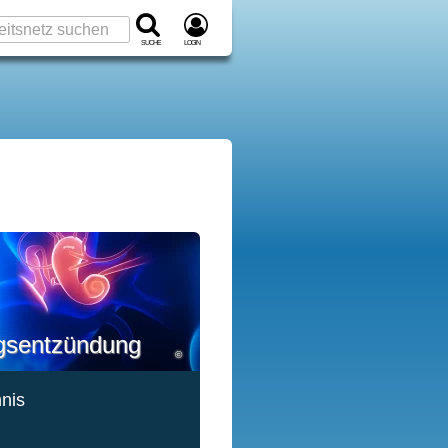
Suche
Login
gsentzündung
©
hnis