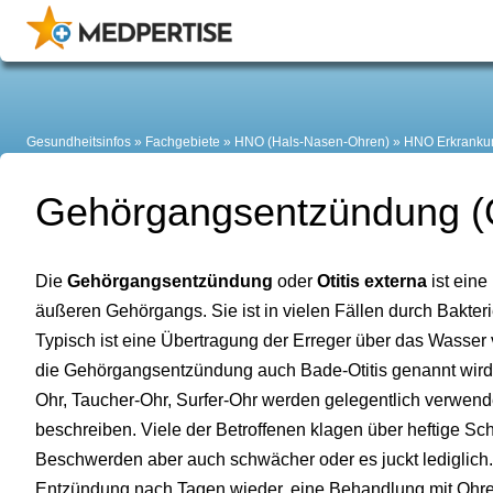
Gesundheitsinfos
Fachgebiete
HNO (Hals-Nasen-Ohren)
HNO Erkranku
Gehörgangsentzündung (Ot
Die
Gehörgangsentzündung
oder
Otitis externa
ist eine
äußeren Gehörgangs. Sie ist in vielen Fällen durch Bakter
Typisch ist eine Übertragung der Erreger über das Wasse
die Gehörgangsentzündung auch Bade-Otitis genannt wir
Ohr, Taucher-Ohr, Surfer-Ohr werden gelegentlich verwende
beschreiben. Viele der Betroffenen klagen über heftige Sc
Beschwerden aber auch schwächer oder es juckt lediglich.
Entzündung nach Tagen wieder, eine Behandlung mit Ohr