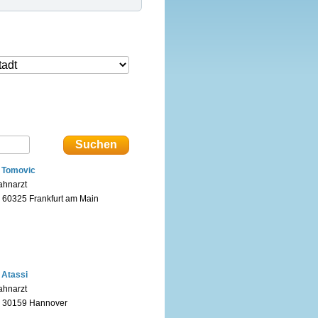
. Tomovic
ahnarzt
n 60325 Frankfurt am Main
. Atassi
ahnarzt
n 30159 Hannover