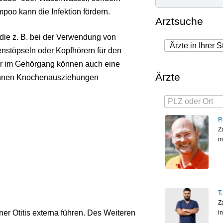
oo kann die Infektion fördern.
Arztsuche
 die z. B. bei der Verwendung von
nstöpseln oder Kopfhörern für den
r im Gehörgang können auch eine
Ärzte
können Knochenausziehungen
P
Z
i
T
Z
er Otitis externa führen. Des Weiteren
i