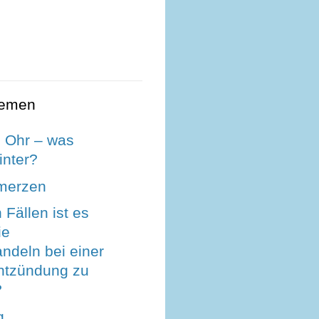
hemen
 Ohr – was
inter?
merzen
 Fällen ist es
ie
deln bei einer
entzündung zu
?
g