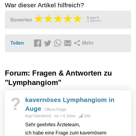
War dieser Artikel hilfreich?
5
von
5
Bewerten
1
Stimme
Teilen
Mehr
Forum: Fragen & Antworten zu
"Lymphangiom"
?
kavernöses Lymphangiom in
Auge
Offene Frage
fragt
ValentinaS
vor
> 6 Jahre
286
Sehr geehrtes Ärzteteam,
ich habe eine Frage zum kavernösem