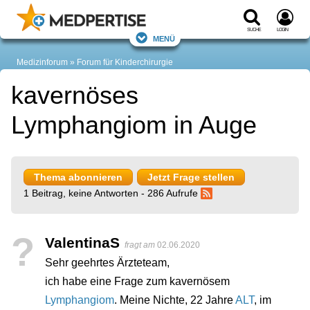
Suche
Login
Menü
Medizinforum
Forum für Kinderchirurgie
kavernöses
Lymphangiom in Auge
Thema abonnieren
Jetzt Frage stellen
1 Beitrag, keine Antworten - 286 Aufrufe
?
ValentinaS
fragt am
02.06.2020
Sehr geehrtes Ärzteteam,
ich habe eine Frage zum kavernösem
Lymphangiom
. Meine Nichte, 22 Jahre
ALT
, im