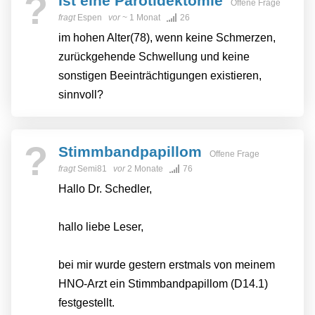
?
Ist eine Parotidektomie
Offene Frage
fragt
Espen
vor
~ 1 Monat
26
im hohen Alter(78), wenn keine Schmerzen,
zurückgehende Schwellung und keine
sonstigen Beeinträchtigungen existieren,
sinnvoll?
?
Stimmbandpapillom
Offene Frage
fragt
Semi81
vor
2 Monate
76
Hallo Dr. Schedler,
hallo liebe Leser,
bei mir wurde gestern erstmals von meinem
HNO-Arzt ein Stimmbandpapillom (D14.1)
festgestellt.