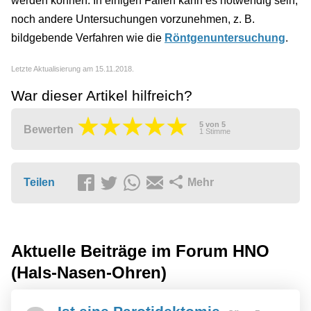
werden können. In einigen Fällen kann es notwendig sein,
noch andere Untersuchungen vorzunehmen, z. B.
bildgebende Verfahren wie die
Röntgenuntersuchung
.
Letzte Aktualisierung am 15.11.2018.
War dieser Artikel hilfreich?
5
von
5
Bewerten
1
Stimme
Teilen
Mehr
Aktuelle Beiträge im Forum
HNO
(Hals-Nasen-Ohren)