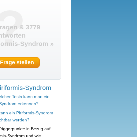
?
ragen & 3779
ntworten
formis-Syndrom »
 Frage stellen
iriformis-Syndrom
lcher Tests kann man ein
s-Syndrom erkennen?
kann ein Piriformis-Syndrom
chtbar werden?
riggerpunkte in Bezug auf
ormis-Syndrom und wie