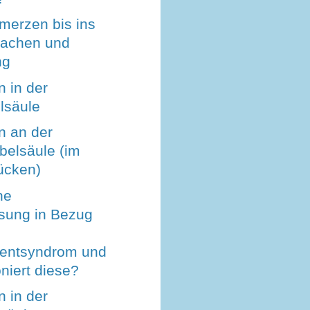
erzen bis ins
sachen und
ng
 in der
lsäule
 an der
belsäule (im
ücken)
ne
sung in Bezug
entsyndrom und
oniert diese?
 in der