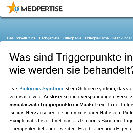
Gesundheitsinfos
Fachgebiete
Orthopädie
Orthopädische Erkrankungen
Was sind Triggerpunkte i
wie werden sie behandelt
Das
Piriformis-Syndrom
ist ein Schmerzsyndrom, das vom
verursacht wird. Auslöser können Verspannungen, Verkür
myosfasziale Triggerpunkte im Muskel
sein. In der Folg
Ischias-Nerv ausüben, der in unmittelbarer Nähe zum Pirif
Symptomatik bezeichnet man als Piriformis-Syndrom. Trig
Therapeuten behandelt werden. Es gibt aber auch Eigenüb