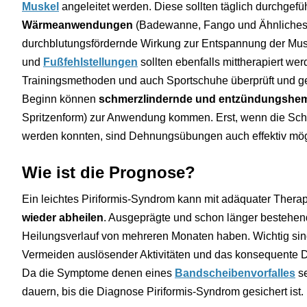
Muskel
angeleitet werden. Diese sollten täglich durchgefü
Wärmeanwendungen
(Badewanne, Fango und Ähnliches) 
durchblutungsfördernde Wirkung zur Entspannung der Mus
und
Fußfehlstellungen
sollten ebenfalls mittherapiert wer
Trainingsmethoden und auch Sportschuhe überprüft und g
Beginn können
schmerzlindernde und entzündungsh
Spritzenform) zur Anwendung kommen. Erst, wenn die Sch
werden konnten, sind Dehnungsübungen auch effektiv mög
Wie ist die Prognose?
Ein leichtes Piriformis-Syndrom kann mit adäquater Thera
wieder abheilen
. Ausgeprägte und schon länger besteh
Heilungsverlauf von mehreren Monaten haben. Wichtig sind
Vermeiden auslösender Aktivitäten und das konsequente
Da die Symptome denen eines
Bandscheibenvorfalles
se
dauern, bis die Diagnose Piriformis-Syndrom gesichert ist.