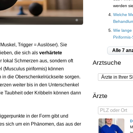
werden si
Welche Me
©
Behandlun
Wie lange 
Piriformi
Muskel, Trigger = Auslöser). Sie
Alle 7 an
eben, die sich als
verhärtete
ur lokal Schmerzen aus, sondern oft
Arztsuche
l (Musculus piriformis) können
 in die Oberschenkelrückseite sorgen.
rzen weiter bis in den Unterschenkel
e Taubheit oder Kribbeln können dann
Ärzte
Triggerpunkte in der Form gibt und
D
 es sich um ein Phänomen, das aus der
M
i