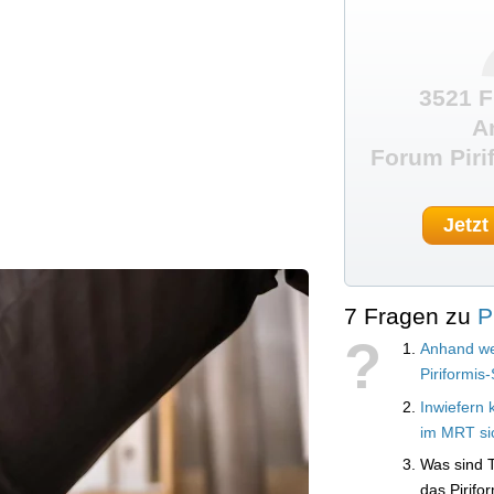
.
3521 F
A
Forum Piri
Jetzt
7 Fragen zu
P
?
Anhand we
Piriformi
Inwiefern 
im MRT si
Was sind T
das Pirif