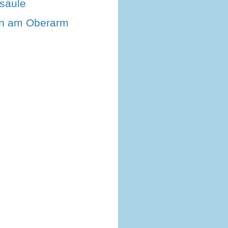
lsäule
n am Oberarm