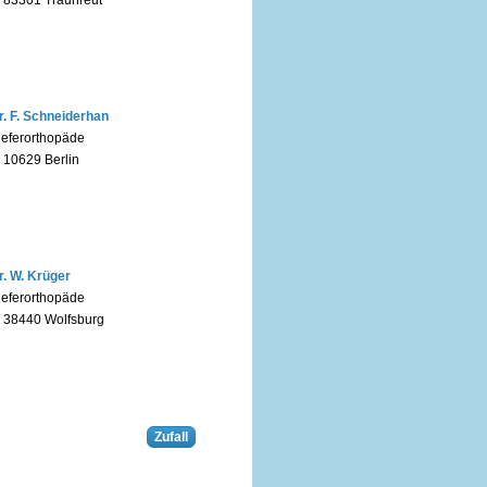
r. F. Schneiderhan
ieferorthopäde
n 10629 Berlin
r. W. Krüger
ieferorthopäde
n 38440 Wolfsburg
Zufall