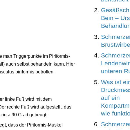
Gesäßschm
Bein – Ur
Behandlu
Schmerzen
Brustwirbe
Schmerzen
e man Triggerpunkte im Piriformis-
Lendenwir
all) auch selbst behandeln kann. Hier
unteren R
sculus piriformis betroffen.
Was ist ei
Druckmes
auf ein
er linke Fuß wird mit dem
Kompartm
r rechte Fuß wird aufgestellt, das
wie funkti
irca 90 Grad gebeugt.
Schmerzen
egt, dass der Piriformis-Muskel