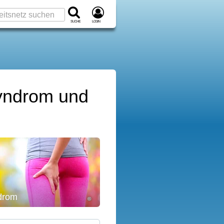
Suche
Login
Syndrom und
ndrom
©