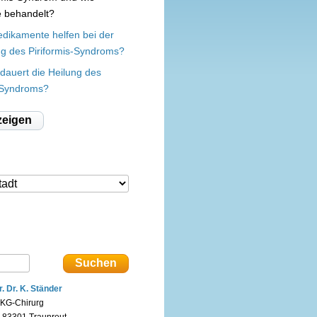
e behandelt?
dikamente helfen bei der
g des Piriformis-Syndroms?
dauert die Heilung des
s-Syndroms?
zeigen
r. Dr. K. Ständer
KG-Chirurg
n 83301 Traunreut