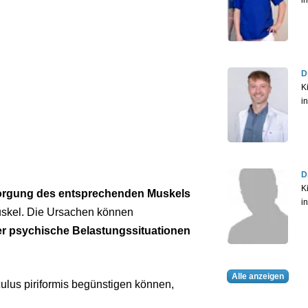
D
K
i
D
K
orgung des entsprechenden Muskels
i
uskel. Die Ursachen können
er psychische Belastungssituationen
Alle anzeigen
ulus piriformis begünstigen können,