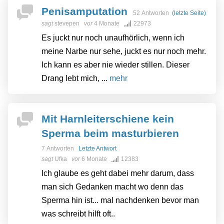
Penisamputation
52 Antworten
(letzte Seite)
sagt
stevepen
vor
4 Monate
22973
Es juckt nur noch unaufhörlich, wenn ich
meine Narbe nur sehe, juckt es nur noch mehr.
Ich kann es aber nie wieder stillen. Dieser
Drang lebt mich, ...
mehr
Mit Harnleiterschiene kein
Sperma beim masturbieren
7 Antworten
Letzte Antwort
sagt
Ufka
vor
6 Monate
12383
Ich glaube es geht dabei mehr darum, dass
man sich Gedanken macht wo denn das
Sperma hin ist... mal nachdenken bevor man
was schreibt hilft oft..